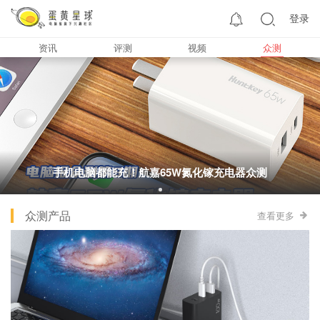
登录
资讯
评测
视频
众测
手机电脑都能充！航嘉65W氮化镓充电器众测
众测产品
查看更多