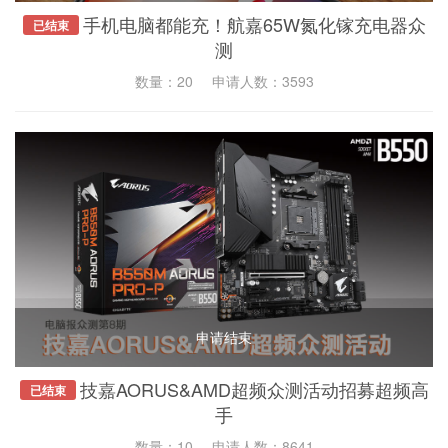
手机电脑都能充！航嘉65W氮化镓充电器众
已结束
测
数量：20
申请人数：3593
申请结束
技嘉AORUS&AMD超频众测活动招募超频高
已结束
手
数量：10
申请人数：8641